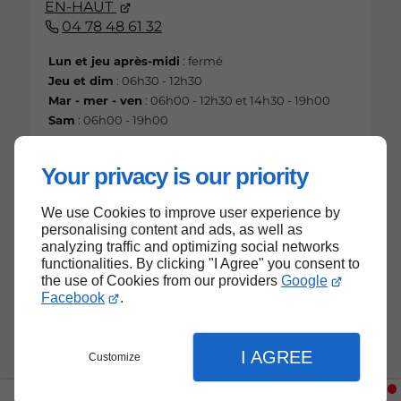
EN-HAUT
04 78 48 61 32
Lun et jeu après-midi
: fermé
Jeu et dim
: 06h30 - 12h30
Mar - mer - ven
: 06h00 - 12h30 et 14h30 - 19h00
Sam
: 06h00 - 19h00
Your privacy is our priority
We use Cookies to improve user experience by
Haut de page
personalising content and ads, as well as
analyzing traffic and optimizing social networks
functionalities. By clicking "I Agree" you consent to
the use of Cookies from our providers
Google
Facebook
.
I AGREE
Customize