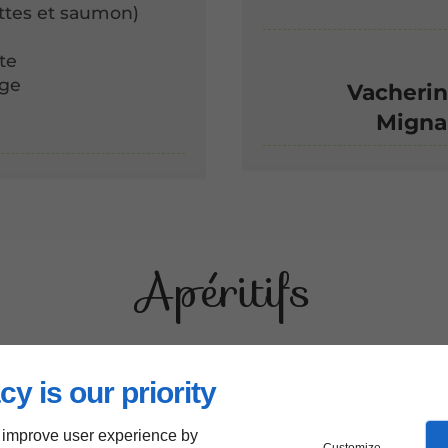
ettes et saumon)
te
age
Vacherin
Mignar
Apéritifs
cy is our priority
 improve user experience by