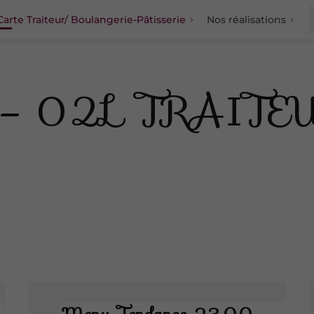
Carte Traiteur/ Boulangerie-Pâtisserie
Nos réalisations
Menu
Apéritifs
ur – 02L TRAITE
Les entrées
Plats uniques
Pour Tourne Broche
Fromages