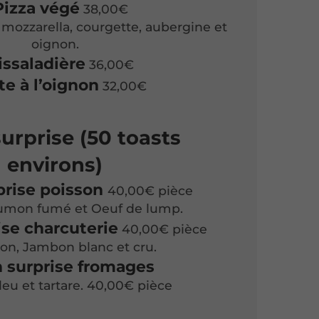
Pizza végé
38,00€
mozzarella, courgette, aubergine et
oignon.
issaladière
36,00€
te à l’oignon
32,00€
urprise (50 toasts
environs)
prise poisson
40,00€ pièce
umon fumé et Oeuf de lump.
ise charcuterie
40,00€ pièce
on, Jambon blanc et cru.
n surprise fromages
leu et tartare. 40,00€ pièce