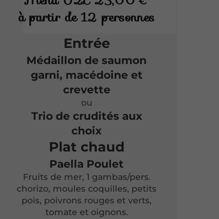
Menu O2L 23,00 €
à partir de 12 personnes
Entrée
Médaillon de saumon
garni, macédoine et
crevette
ou
Trio de crudités aux
choix
Plat chaud
Paella Poulet
Fruits de mer, 1 gambas/pers.
chorizo, moules coquilles, petits
pois, poivrons rouges et verts,
tomate et oignons.