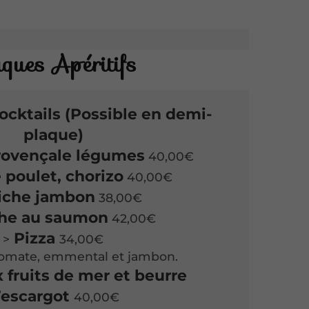
ques Apéritifs
ocktails (Possible en demi-
plaque)
rovençale légumes
40,00€
 poulet, chorizo
40,00€
iche jambon
38,00€
he au saumon
42,00€
Pizza
>
34,00€
tomate, emmental et jambon.
 fruits de mer et beurre
’escargot
40,00€