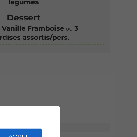
légumes
Dessert
 Vanille Framboise
3
ou
dises assortis/pers.