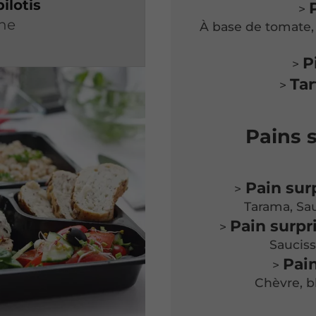
ilotis
>
ne
À base de tomate, 
P
>
Tar
>
Pains s
Pain sur
>
Tarama, Sa
Pain surpr
>
Sauciss
Pai
>
Chèvre, b