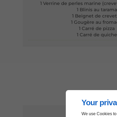
1 Verrine de perles marine (crev
1 Blinis au tarama
1 Beignet de crevet
1 Gougère au from
1 Carré de pizza
1 Carré de quiche
Your priva
We use Cookies to