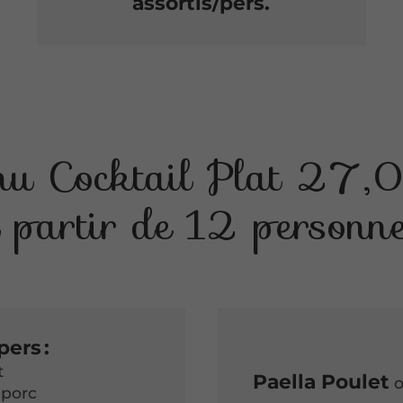
assortis/pers.
u Cocktail Plat 27,
 partir de 12 personn
pers :
t
Paella Poulet
 porc