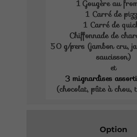
1 Gougère au fro
1 Carré de piz
1 Carré de quic
Chiffonnade de char
50 g/pers (jambon cru, j
saucisson)
et
3 mignardises assort
(chocolat, pâte à chou, t
Option