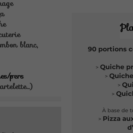
mage
za
he
Pla
cuterie
ambon blanc,
90 portions c
Quiche p
>
ies/pers
Quiche
>
Qu
artelette…)
>
Quic
>
À base de 
Pizza aux
>
d