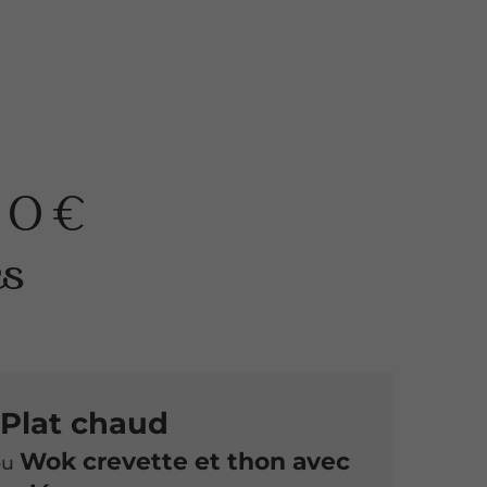
00 €
es
Plat chaud
Wok crevette et thon avec
ou