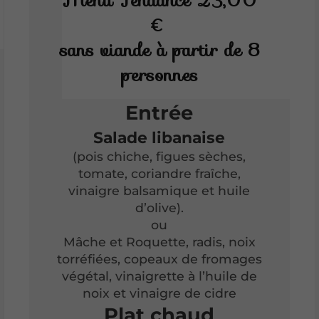
Menu Tendance
23,00
€
sans viande à partir de 8
personnes
Entrée
Salade libanaise
(pois chiche, figues sèches,
tomate, coriandre fraîche,
vinaigre balsamique et huile
d’olive).
ou
Mâche et Roquette, radis, noix
torréfiées, copeaux de fromages
végétal, vinaigrette à l’huile de
noix et vinaigre de cidre
Plat chaud