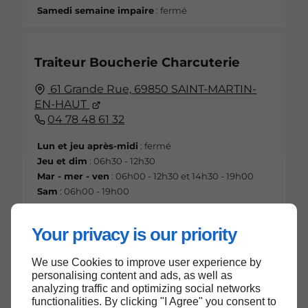
Samedi semaine impaire
: fermé
Traiteur Boucherie Charcuterie
61 Grande Rue,
69850
SAINT-MARTIN-
EN-HAUT
04 78 48 61 32
Lun et jeu après-midi
: fermé
Jeu et dim
: 06h30 - 12h30
Mar - mer - ven
: 06h00 - 12h30 et 14h30 - 19h00
Sam
: 06h00 - 19h00
Your privacy is our priority
We use Cookies to improve user experience by
Haut de page
personalising content and ads, as well as
analyzing traffic and optimizing social networks
functionalities. By clicking "I Agree" you consent to