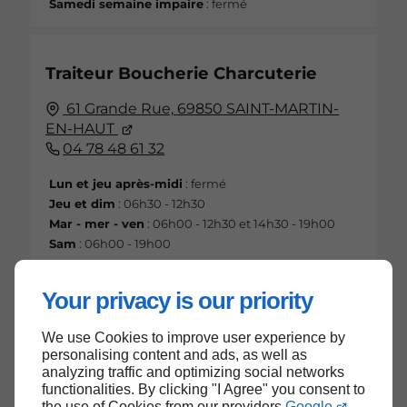
Samedi semaine impaire
: fermé
Traiteur Boucherie Charcuterie
61 Grande Rue,
69850
SAINT-MARTIN-
EN-HAUT
04 78 48 61 32
Lun et jeu après-midi
: fermé
Jeu et dim
: 06h30 - 12h30
Mar - mer - ven
: 06h00 - 12h30 et 14h30 - 19h00
Sam
: 06h00 - 19h00
Your privacy is our priority
We use Cookies to improve user experience by
Haut de page
personalising content and ads, as well as
analyzing traffic and optimizing social networks
functionalities. By clicking "I Agree" you consent to
the use of Cookies from our providers
Google